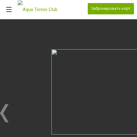
Забронировать корт
5
из
30
Водно-термальная зона теннисного центра
снова открыта для посетителей
Подробнее
Наши услуги
Все услуги
Компания специализируется на оказании
широкого спектра услуг как для корпоративных