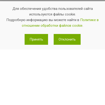
Для обеспечения удобства пользователей сайта
используются файлы cookie.
Подробную информацию вы можете найти в
Политике в
отношении обработки файлов cookie
.
Теннисные корты
Детский теннис
Принять
Отклонить
Цены
Услуги
Прейскурант услуг
Клубные карты
Акции и новости
Вакансии
Реквизиты
Правила оплаты банковской картой
Политика в отношении обработки персональных данных