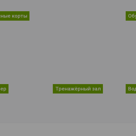
сные корты
Об
гер
Тренажёрный зал
Во