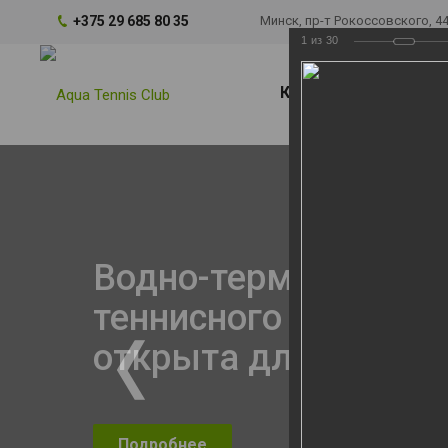
+375 29 685 80 35
Минск, пр-т Рокоссовского, 4
1
из
30
Корты
Обуче
Водно-термальная з
теннисного центра с
открыта для посети
Подробнее