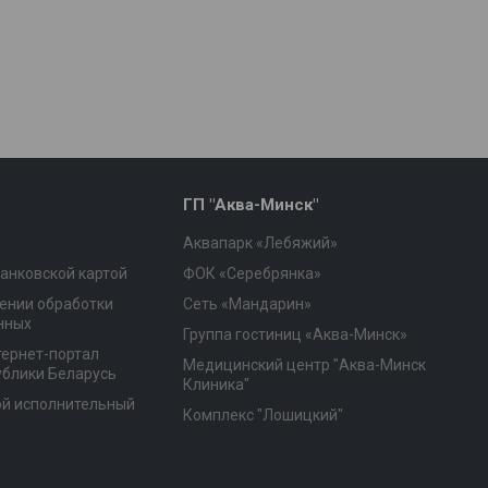
ГП "Аква-Минск"
Аквапарк «Лебяжий»
анковской картой
ФОК «Серебрянка»
ении обработки
Сеть «Мандарин»
нных
Группа гостиниц «Аква-Минск»
ернет-портал
Медицинский центр "Аква-Минск
ублики Беларусь
Клиника"
ой исполнительный
Комплекс "Лошицкий"