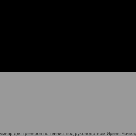
еминар для тренеров по теннис, под руководством Ирины Чичма