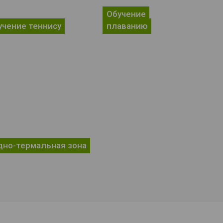
Обучение
учение теннису
плаванию
дно-термальная зона