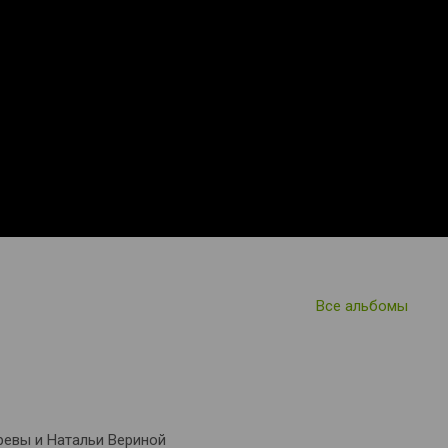
Все альбомы
ревы и Натальи Вериной